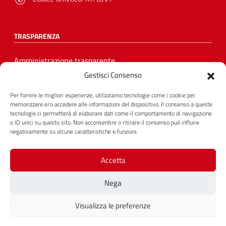
TRASPARENZA
Amministrazione trasparente
Gestisci Consenso
Privacy
Per fornire le migliori esperienze, utilizziamo tecnologie come i cookie per
Dichiarazione di accessibilità
memorizzare e/o accedere alle informazioni del dispositivo. Il consenso a queste
tecnologie ci permetterà di elaborare dati come il comportamento di navigazione
o ID unici su questo sito. Non acconsentire o ritirare il consenso può influire
Crediti
negativamente su alcune caratteristiche e funzioni.
Sito storico
Accetta
Nega
SEGUICI SU
Visualizza le preferenze