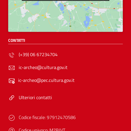
CONTATTI
(+39) 06 67234704
ic-archeo@cultura.gov.it
ic-archeo@pec.cultura.gov.it
Ulteriori contatti
Codice fiscale:
97912470586
Codice univoco:
M7BJVT